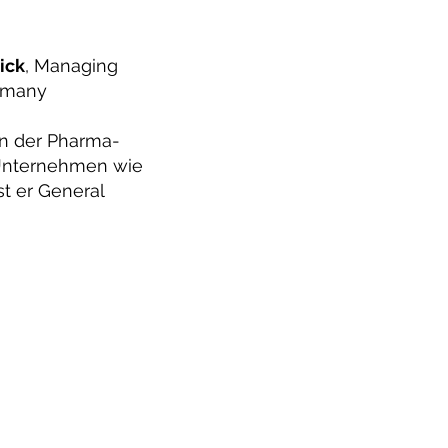
ick
, Managing
ermany
 in der Pharma-
 Unternehmen wie
st er General