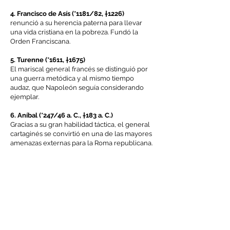
4. Francisco de Asís (
*1181
/82, †1226)
renunció a su herencia paterna para llevar
una vida cristiana en la pobreza. Fundó la
Orden Franciscana.
5. Turenne (
*1611
, †1675)
El mariscal general francés se distinguió por
una guerra metódica y al mismo tiempo
audaz, que Napoleón seguía considerando
ejemplar.
6. Aníbal (*247/46 a. C., †183 a. C.)
Gracias a su gran habilidad táctica, el general
cartaginés se convirtió en una de las mayores
amenazas externas para la Roma republicana.
7. Gustavo II Adolfo de Suecia (
*1594
, †1632)
Preocupado por el futuro del protestantismo
alemán, el rey sueco intervino en la Guerra
de los Treinta Años.
8. Gottfried Wilhelm Leibniz (
*1646
, †1716)
El desarrollo del cálculo infinitesimal es sólo
uno de los muchos logros significativos del