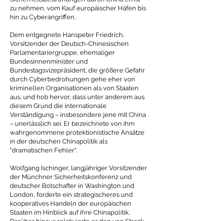
zu nehmen, vom Kauf europäischer Häfen bis
hin zu Cyberangriffen.
Dem entgegnete Hanspeter Friedrich,
Vorsitzender der Deutsch-Chinesischen
Parlamentariergruppe, ehemaliger
Bundesinnenminister und
Bundestagsvizepräsident, die größere Gefahr
durch Cyberbedrohungen gehe eher von
kriminellen Organisationen als von Staaten
aus, und hob hervor, dass unter anderem aus
diesem Grund die internationale
Verständigung – insbesondere jene mit China
– unerlässlich sei. Er bezeichnete von ihm
wahrgenommene protektionistische Ansätze
in der deutschen Chinapolitik als
"dramatischen Fehler".
Wolfgang Ischinger, langjähriger Vorsitzender
der Münchner Sicherheitskonferenz und
deutscher Botschafter in Washington und
London, forderte ein strategischeres und
kooperatives Handeln der europäischen
Staaten im Hinblick auf ihre Chinapolitik.