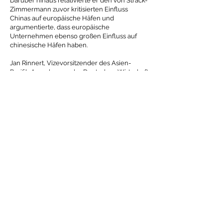
Darüber hinaus relativierte er den von Strack-
Zimmermann zuvor kritisierten Einfluss
Chinas auf europäische Häfen und
argumentierte, dass europäische
Unternehmen ebenso großen Einfluss auf
chinesische Häfen haben.
Jan Rinnert, Vizevorsitzender des Asien-
Pazifik-Ausschusses der Deutschen Wirtschaft
und Geschäftsführer der Heraeus Gruppe, die
als Global Player im Bereich Edelmetalle
chinesische Geschäftsbeziehungen pflegt,
stellte klar, dass man „einen so komplexen
Sachverhalt“ nicht auf einfache „A-oder-B-
Formeln“ herunterbrechen könne. Die
Herausforderungen lägen aktuell vor allem
darin, eigene europäische Interessen zu
definieren und Risiken im Umgang mit China
anhand dieser Interessen zu analysieren.
Im Anschluss an die Diskussion hatte das
Publikum wie in den Vorjahren die
Möglichkeit, den Podiumsgästen in großer
Runde eigene Fragen zu stellen. Danach
luden Wein und Laugengebäck dazu ein, sich