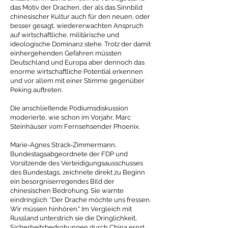
das Motiv der Drachen, der als das Sinnbild
chinesischer Kultur auch für den neuen, oder
besser gesagt, wiedererwachten Anspruch
auf wirtschaftliche, militärische und
ideologische Dominanz stehe. Trotz der damit
einhergehenden Gefahren müssten
Deutschland und Europa aber dennoch das
enorme wirtschaftliche Potential erkennen
und vor allem mit einer Stimme gegenüber
Peking auftreten.
Die anschließende Podiumsdiskussion
moderierte, wie schon im Vorjahr, Marc
Steinhäuser vom Fernsehsender Phoenix.
Marie-Agnes Strack-Zimmermann,
Bundestagsabgeordnete der FDP und
Vorsitzende des Verteidigungsausschusses
des Bundestags, zeichnete direkt zu Beginn
ein besorgniserregendes Bild der
chinesischen Bedrohung. Sie warnte
eindringlich: "Der Drache möchte uns fressen.
Wir müssen hinhören." Im Vergleich mit
Russland unterstrich sie die Dringlichkeit,
Sicherheitsbedrohungen durch China ernst